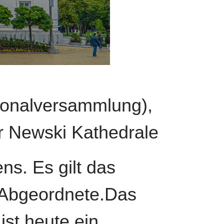
ionalversammlung),
r Newski Kathedrale
ns. Es gilt das
 Abgeordnete.Das
st heute ein