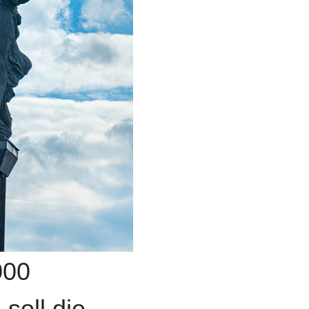
000
soll die